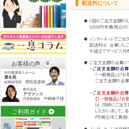
配送料について
お客様の声
特別養護老人ホーム
愛生苑
濱田昌彦様
総務経理課
株式会社
アヴァンス
中嶋春子様
代表取締役
ご利用ガイド